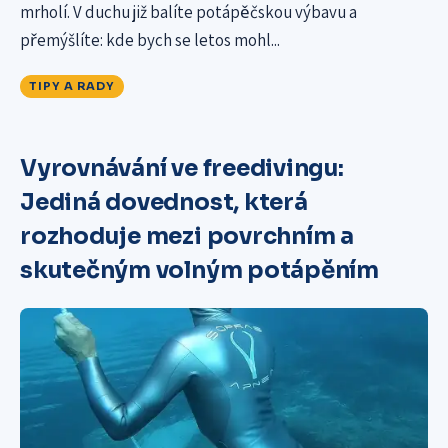
mrholí. V duchu již balíte potápěčskou výbavu a
přemýšlíte: kde bych se letos mohl...
TIPY A RADY
Vyrovnávání ve freedivingu:
Jediná dovednost, která
rozhoduje mezi povrchním a
skutečným volným potápěním