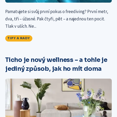
Pamatujete si svůj první pokus o freediving? První metr,
dva, tři – úžasné. Pak čtyři, pět – a najednou ten pocit.
Tlak v uších. Ne...
TIPY A RADY
Ticho je nový wellness – a tohle je
jediný způsob, jak ho mít doma