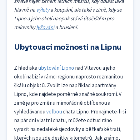
skvělé nejen během letních měsíců, kdy oblast láká
hlavně na
výlety
a koupání, ale také v zimě, kdy se
Lipno a jeho okolí naopak stává útočištěm pro
milovníky
lyžování
a bruslení.
Ubytovací možnosti na Lipnu
Z hlediska
ubytování Lipno
nad Vltavou a jeho
okolí nabízí v rámci regionu naprosto rozmanitou
škálu objektů. Zvolit lze například apartmány
Lipno, kde najdete poměrně značné soukromí. V
zimě je pro změnu mimořádně oblíbenou a
vyhledávanou
volbou
chata Lipno. Pronajmete-li si
na pár dní vlastní chatu, můžete odtud ráno
vyrazit na nedaleké sjezdovky a běžkařské trati,
kterých jsou zde desítky kilometrů. Jak známo,