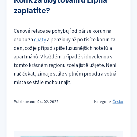
Kolik za ubytování u Lipna
zaplatíte?
Cenové relace se pohybují od pár se korun na
osobu za
chaty
a penziony až po tisíce korun za
den, což je případ spíše luxusnějších hotelů a
apartmánů. V každém případě si dovolenou v
tomto krásném regionu zcela jistě užijete. Není
nač čekat, zima je stále v plném proudu a volná
místa se stále mohou najít.
Publikováno: 04. 02. 2022
Kategorie:
Česko