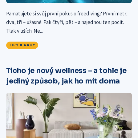
Pamatujete si svůj první pokus o freediving? První metr,
dva, tři – úžasné. Pak čtyři, pět – a najednou ten pocit.
Tlak v uších. Ne...
TIPY A RADY
Ticho je nový wellness – a tohle je
jediný způsob, jak ho mít doma