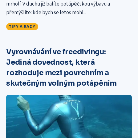
mrholí. V duchu již balíte potápěčskou výbavu a
přemýšlíte: kde bych se letos mohl...
TIPY A RADY
Vyrovnávání ve freedivingu:
Jediná dovednost, která
rozhoduje mezi povrchním a
skutečným volným potápěním