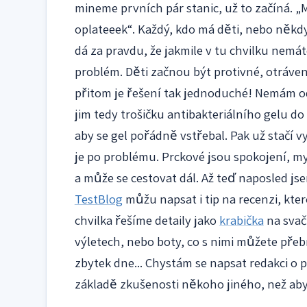
mineme prvních pár stanic, už to začíná. „Ma
oplateeek“. Každý, kdo má děti, nebo někdy 
dá za pravdu, že jakmile v tu chvilku nemát
problém. Děti začnou být protivné, otrávené
přitom je řešení tak jednoduché! Nemám od
jim tedy trošičku antibakteriálního gelu do 
aby se gel pořádně vstřebal. Pak už stačí 
je po problému. Prckové jsou spokojení, my
a může se cestovat dál. Až teď naposled jse
TestBlog
můžu napsat i tip na recenzi, kter
chvilka řešíme detaily jako
krabička
na svač
výletech, nebo boty, co s nimi můžete přeb
zbytek dne... Chystám se napsat redakci o 
základě zkušenosti někoho jiného, než aby