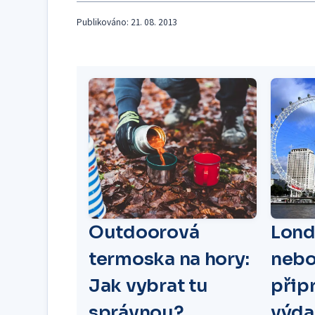
Publikováno: 21. 08. 2013
Outdoorová
Lond
termoska na hory:
nebo
Jak vybrat tu
připr
správnou?
výda