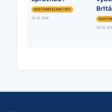
Britá
CESTOVATELSKÉ TIPY
20. 12. 2018
CESTOV
29. 01. 20