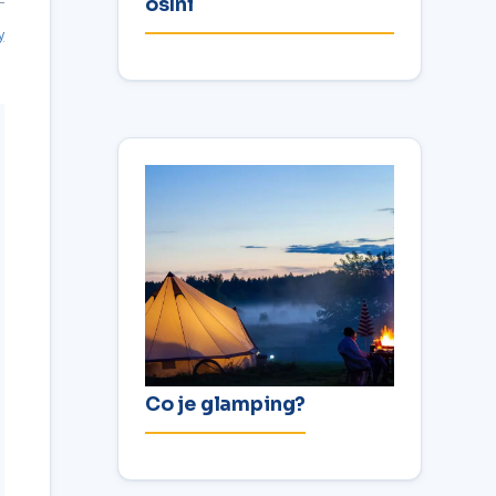
oslní
y
Co je glamping?