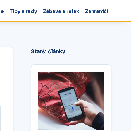
ce
Tipy a rady
Zábava a relax
Zahraničí
Starší články