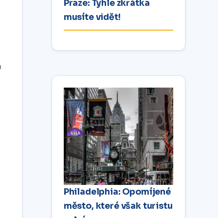
Praze: Tyhle zkrátka
musíte vidět!
m
Philadelphia: Opomíjené
město, které však turistu