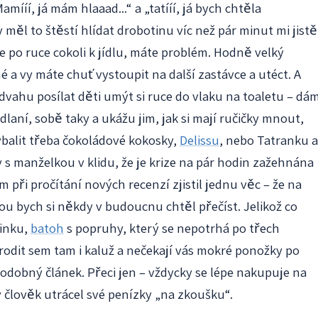
mííí, já mám hlaaad...“ a „tatííí, já bych chtěla
měl to štěstí hlídat drobotinu víc než pár minut mi jistě
e po ruce cokoli k jídlu, máte problém. Hodně velký
 a vy máte chuť vystoupit na další zastávce a utéct. A
vahu posílat děti umýt si ruce do vlaku na toaletu – dá
dlaní, sobě taky a ukážu jim, jak si mají ručičky mnout,
vybalit třeba čokoládové kokosky,
Delissu
, nebo Tatranku a
 s manželkou v klidu, že je krize na pár hodin zažehnána
m při pročítání nových recenzí zjistil jednu věc – že na
ou bych si někdy v budoucnu chtěl přečíst. Jelikož co
inku,
batoh
s popruhy, který se nepotrhá po třech
rodit sem tam i kaluž a nečekají vás mokré ponožky po
podobný článek. Přeci jen – vždycky se lépe nakupuje na
 člověk utrácel své penízky „na zkoušku“.