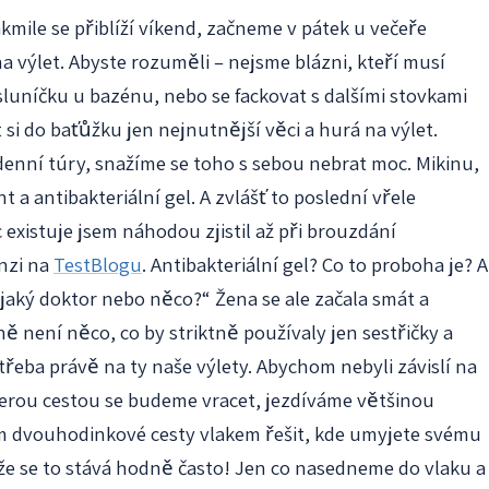
akmile se přiblíží víkend, začneme v pátek u večeře
 výlet. Abyste rozuměli – nejsme blázni, kteří musí
 sluníčku u bazénu, nebo se fackovat s dalšími stovkami
 si do baťůžku jen nejnutnější věci a hurá na výlet.
odenní túry, snažíme se toho s sebou nebrat moc. Mikinu,
nt a antibakteriální gel. A zvlášť to poslední vřele
existuje jsem náhodou zjistil až při brouzdání
enzi na
TestBlogu
. Antibakteriální gel? Co to proboha je? A
aký doktor nebo něco?“ Žena se ale začala smát a
ně není něco, co by striktně používaly jen sestřičky a
 třeba právě na ty naše výlety. Abychom nebyli závislí na
terou cestou se budeme vracet, jezdíváme většinou
m dvouhodinkové cesty vlakem řešit, kde umyjete svému
A že se to stává hodně často! Jen co nasedneme do vlaku a