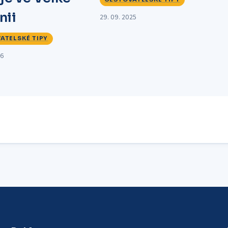
nii
29. 09. 2025
ATELSKÉ TIPY
26