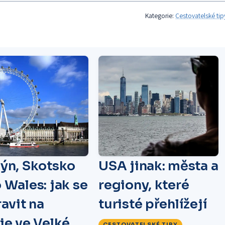
Kategorie:
Cestovatelské tip
ýn, Skotsko
USA jinak: města a
 Wales: jak se
regiony, které
avit na
turisté přehlížejí
je ve Velké
CESTOVATELSKÉ TIPY