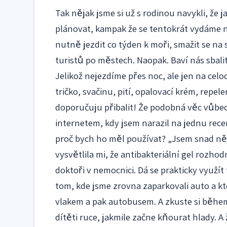
Tak nějak jsme si už s rodinou navykli, že j
plánovat, kampak že se tentokrát vydáme na
nutně jezdit co týden k moři, smažit se na
turistů po městech. Naopak. Baví nás sbalit
Jelikož nejezdíme přes noc, ale jen na cel
tričko, svačinu, pití, opalovací krém, repele
doporučuju přibalit! Že podobná věc vůbec 
internetem, kdy jsem narazil na jednu rec
proč bych ho měl používat? „Jsem snad něj
vysvětlila mi, že antibakteriální gel rozhod
doktoři v nemocnici. Dá se prakticky využít
tom, kde jsme zrovna zaparkovali auto a k
vlakem a pak autobusem. A zkuste si běhe
dítěti ruce, jakmile začne kňourat hlady. 