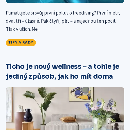
Pamatujete si svůj první pokus o freediving? První metr,
dva, tři – úžasné. Pak čtyři, pět – a najednou ten pocit.
Tlak v uších. Ne...
TIPY A RADY
Ticho je nový wellness – a tohle je
jediný způsob, jak ho mít doma