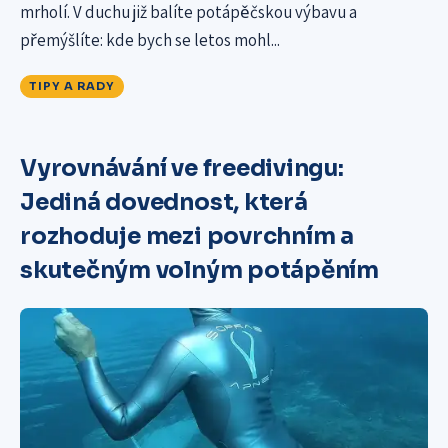
mrholí. V duchu již balíte potápěčskou výbavu a
přemýšlíte: kde bych se letos mohl...
TIPY A RADY
Vyrovnávání ve freedivingu:
Jediná dovednost, která
rozhoduje mezi povrchním a
skutečným volným potápěním