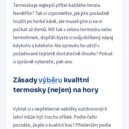
Termoska je nejlepší přítel každého horala.
Nevěříte? Tak si vzpomeňte, jak jste posledně
toužili po horké kávě, ale museli jste si na ni
počkat až domů. Mít tak s sebou termosku nebo
termohrnek, dopřáli byste si svůj oblíbený nápoj
kdykoliv a kdekoliv. Ale opravdu ho udrží v
požadované teplotě dostatečně dlouho? Pokud
si správně vyberete, pak ano.
Zásady
výběru
kvalitní
termosky (nejen) na hory
Vybrat si s nepřeberné nabídky outdoorových
lahví může být trochu oříšek. Podle čeho
poznáte, že jde o kvalitní kus? Především podle