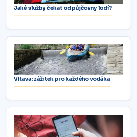
Jaké služby čekat od půjčovny lodí?
Vltava: zážitek pro každého vodáka