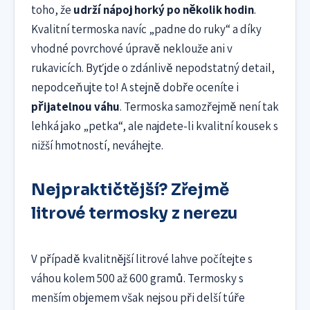
toho, že
udrží nápoj horký po několik hodin
.
Kvalitní termoska navíc „padne do ruky“ a díky
vhodné povrchové úpravě neklouže ani v
rukavicích. Byť jde o zdánlivě nepodstatný detail,
nepodceňujte to! A stejně dobře oceníte i
přijatelnou váhu
. Termoska samozřejmě není tak
lehká jako „petka“, ale najdete-li kvalitní kousek s
nižší hmotností, neváhejte.
Nejpraktičtější? Zřejmě
litrové termosky z nerezu
V případě kvalitnější litrové lahve počítejte s
váhou kolem 500 až 600 gramů. Termosky s
menším objemem však nejsou při delší túře