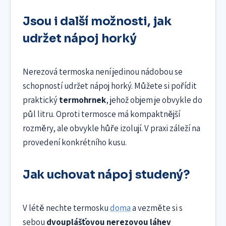
Jsou i další možnosti, jak
udržet nápoj horký
Nerezová termoska není jedinou nádobou se
schopností udržet nápoj horký. Můžete si pořídit
praktický
termohrnek
, jehož objem je obvykle do
půl litru. Oproti termosce má kompaktnější
rozměry, ale obvykle hůře izolují. V praxi záleží na
provedení konkrétního kusu.
Jak uchovat nápoj studený?
V létě nechte termosku
doma
a vezměte si s
sebou
dvouplášťovou nerezovou láhev