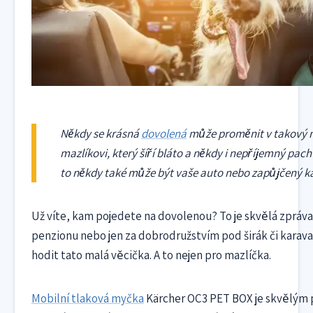
Někdy se krásná
dovolená
může proměnit v takový
mazlíkovi, který šíří bláto a někdy i nepříjemný pac
to někdy také může být vaše auto nebo zapůjčený k
Už víte, kam pojedete na dovolenou? To je skvělá zpráva
penzionu nebo jen za dobrodružstvím pod širák či karav
hodit tato malá věcička. A to nejen pro mazlíčka.
Mobilní
tlaková myčka
Kärcher OC3 PET BOX je skvělým 