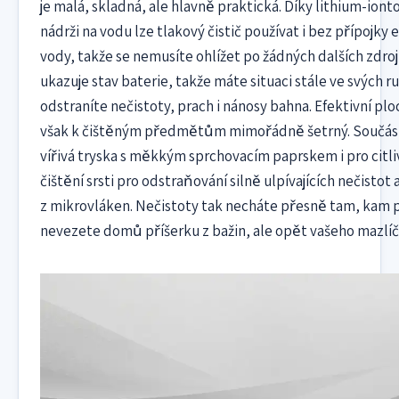
je malá, skladná, ale hlavně praktická. Díky lithium-iont
nádrži na vodu lze tlakový čistič používat i bez přípojky
vody, takže se nemusíte ohlížet po žádných dalších zdroj
ukazuje stav baterie, takže máte situaci stále ve svých r
odstraníte nečistoty, prach i nánosy bahna. Efektivní pl
však k čištěným předmětům mimořádně šetrný. Součást
vířivá tryska s měkkým sprchovacím paprskem i pro citliv
čištění srsti pro odstraňování silně ulpívajících nečistot 
z mikrovláken. Nečistoty tak necháte přesně tam, kam pa
nevezete domů příšerku z bažin, ale opět vašeho mazlíč