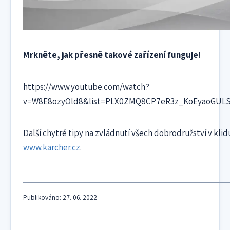
Mrkněte, jak přesně takové zařízení funguje!
https://www.youtube.com/watch?
v=W8E8ozyOld8&list=PLX0ZMQ8CP7eR3z_KoEyaoGULS
Další chytré tipy na zvládnutí všech dobrodružství v klid
www.karcher.cz
.
Publikováno: 27. 06. 2022