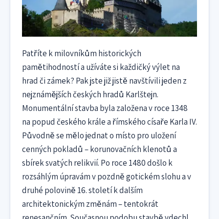
Patříte k milovníkům historických
pamětihodností a užíváte si každičký výlet na
hrad či zámek? Pak jste již jistě navštívili jeden z
nejznámějších českých hradů Karlštejn.
Monumentální stavba byla založena v roce 1348
na popud českého krále a římského císaře Karla IV.
Původně se mělo jednat o místo pro uložení
cenných pokladů – korunovačních klenotů a
sbírek svatých relikvií. Po roce 1480 došlo k
rozsáhlým úpravám v pozdně gotickém slohu a v
druhé polovině 16. století k dalším
architektonickým změnám – tentokrát
renesančním. Současnou podobu stavbě vdechl