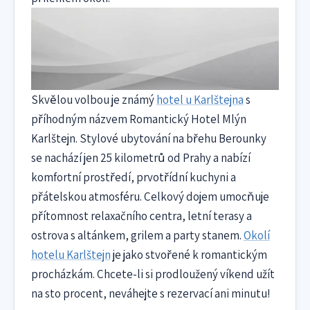
Skvělou volbou je známý
hotel u Karlštejna
s
příhodným názvem Romantický Hotel Mlýn
Karlštejn. Stylové ubytování na břehu Berounky
se nachází jen 25 kilometrů od Prahy a nabízí
komfortní prostředí, prvotřídní kuchyni a
přátelskou atmosféru. Celkový dojem umocňuje
přítomnost relaxačního centra, letní terasy a
ostrova s altánkem, grilem a party stanem.
Okolí
hotelu Karlštejn
je jako stvořené k romantickým
procházkám. Chcete-li si prodloužený víkend užít
na sto procent, neváhejte s rezervací ani minutu!