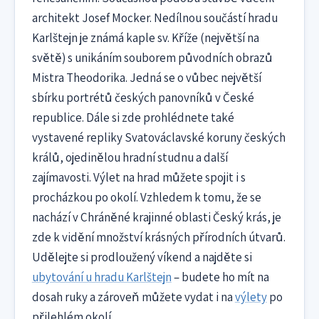
architekt Josef Mocker. Nedílnou součástí hradu
Karlštejn je známá kaple sv. Kříže (největší na
světě) s unikáním souborem původních obrazů
Mistra Theodorika. Jedná se o vůbec největší
sbírku portrétů českých panovníků v České
republice. Dále si zde prohlédnete také
vystavené repliky Svatováclavské koruny českých
králů, ojedinělou hradní studnu a další
zajímavosti. Výlet na hrad můžete spojit i s
procházkou po okolí. Vzhledem k tomu, že se
nachází v Chráněné krajinné oblasti Český krás, je
zde k vidění množství krásných přírodních útvarů.
Udělejte si prodloužený víkend a najděte si
ubytování u hradu Karlštejn
– budete ho mít na
dosah ruky a zároveň můžete vydat i na
výlety
po
přilehlém okolí.