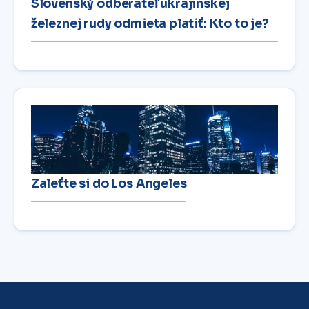
Slovenský odberateľ ukrajinskej
železnej rudy odmieta platiť: Kto to je?
Zaleťte si do Los Angeles