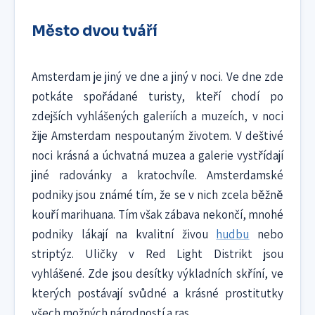
Město dvou tváří
Amsterdam je jiný ve dne a jiný v noci. Ve dne zde
potkáte spořádané turisty, kteří chodí po
zdejších vyhlášených galeriích a muzeích, v noci
žije Amsterdam nespoutaným životem. V deštivé
noci krásná a úchvatná muzea a galerie vystřídají
jiné radovánky a kratochvíle. Amsterdamské
podniky jsou známé tím, že se v nich zcela běžně
kouří marihuana. Tím však zábava nekončí, mnohé
podniky lákají na kvalitní živou
hudbu
nebo
striptýz. Uličky v Red Light Distrikt jsou
vyhlášené. Zde jsou desítky výkladních skříní, ve
kterých postávají svůdné a krásné prostitutky
všech možných národností a ras.